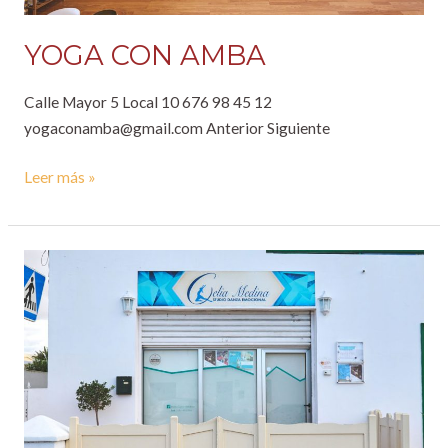
YOGA CON AMBA
Calle Mayor 5 Local 10 676 98 45 12
yogaconamba@gmail.com Anterior Siguiente
Leer más »
CELIA
MEDINA
ESTUDIO
DANZA
EMOCIONAL