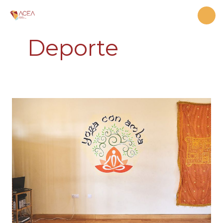
Ir
Mai
al
Me
contenido
Deporte
YOGA
CON
AMBA