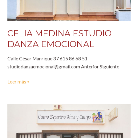
CELIA MEDINA ESTUDIO
DANZA EMOCIONAL
Calle César Manrique 37 615 86 68 51
studiodanzaemocional@gmail.com Anterior Siguiente
Leer más »
CENTRO
DEPORTIVO
ALMA
Y