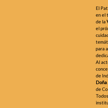
El Pa
en el
de la
el pr
cuida
temáti
para a
dedic
Al act
conce
de Ind
Doña 
de Co
Todos
instit