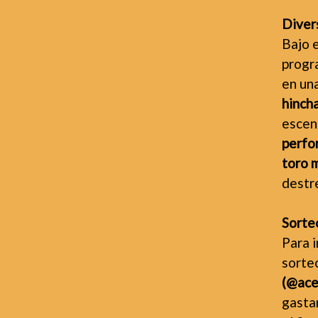
Divers
Bajo e
progr
en un
hincha
escena
perfo
toro 
destre
Sorte
Para i
sorteo
(@ace
gasta