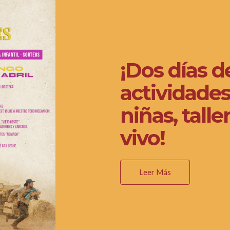
¡Dos días d
actividades
niñas, tall
vivo!
Leer Más