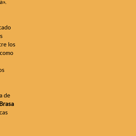
a».
rcado
es
re los
o como
os
a de
 Brasa
cas