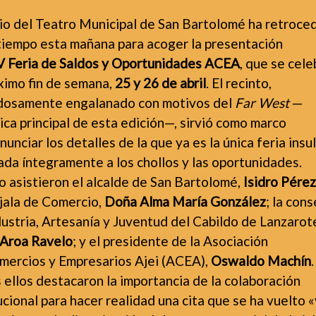
tio del Teatro Municipal de San Bartolomé ha retroce
 tiempo esta mañana para acoger la presentación
V Feria de Saldos y Oportunidades ACEA
, que se cele
óximo fin de semana,
25 y 26 de abril
. El recinto,
dosamente engalanado con motivos del
Far West
—
ca principal de esta edición—, sirvió como marco
nunciar los detalles de la que ya es la única feria insu
ada íntegramente a los chollos y las oportunidades.
o asistieron el alcalde de San Bartolomé,
Isidro Pérez
jala de Comercio,
Doña Alma María González
; la con
ustria, Artesanía y Juventud del Cabildo de Lanzarot
Aroa Ravelo
; y el presidente de la Asociación
mercios y Empresarios Ajei (ACEA),
Oswaldo Machín
.
 ellos destacaron la importancia de la colaboración
ucional para hacer realidad una cita que se ha vuelto «