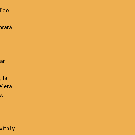
dido
brará
lar
; la
sejera
e,
vital y