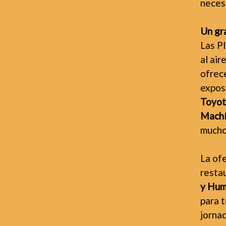
necesa
Un gr
Las P
al ai
ofrec
expos
Toyot
Machí
mucho
La of
resta
y Hum
para 
jorna