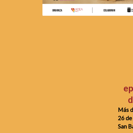
ep
d
Más d
26 de 
San B