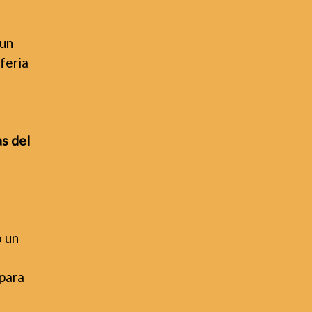
 un
feria
as del
o un
 para