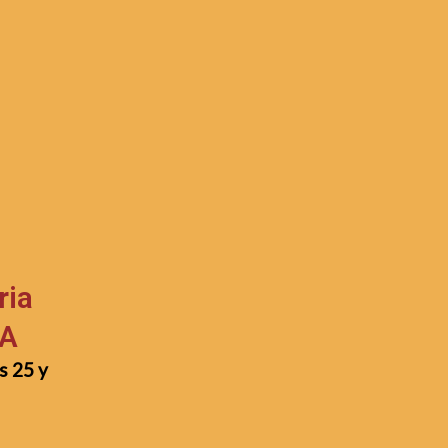
ria
EA
s 25 y