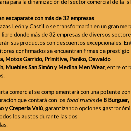
ria para la dinamización del sector comercial de la isl
an escaparate con más de 32 empresas
lazas León y Castillo se transformarán en un gran me
re libre donde más de 32 empresas de diversos sector
erán sus productos con descuentos excepcionales. Ent
itores confirmados se encuentran firmas de prestigi
a, Motos Garrido, Primitive, Paniko, Oswaldo
n, Muebles San Simón y Medina Men Wear
, entre otr
s.
erta comercial se complementará con una potente zon
uración que contará con los
food trucks
de
8 Burguer,
o y Crepería Valú
, garantizando opciones gastronómi
todos los gustos durante las dos
das.